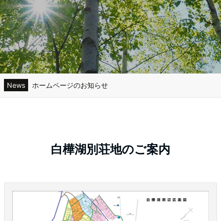
News
ホームページのお知らせ
白樺湖で食べる・遊ぶ
おすすめ物件１ 区画 12-23
白樺湖別荘地のご案内
おすすめ物件２ 区画19-16
白樺湖情報