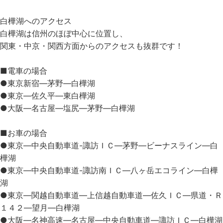
白樺湖へのアクセス
白樺湖は信州のほぼ中心に位置し、
関東・中京・関西方面からのアクセスも抜群です！
■電車の場合
●東京新宿―茅野―白樺湖
●東京―佐久平―東白樺湖
●大阪―名古屋―塩尻―茅野―白樺湖
■お車の場合
●東京―中央自動車道-諏訪ＩＣ―茅野―ビーナスライン―白
樺湖
●東京―中央自動車道-諏訪南ＩＣ―八ヶ岳エコライン―白樺
湖
●東京―関越自動車道―上信越自動車道―佐久ＩＣ―県道・Ｒ
１４２―望月―白樺湖
●大阪―名神高速―名古屋―中央自動車道―諏訪ＩＣ―白樺湖